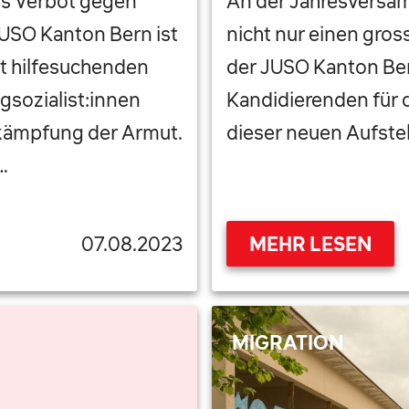
es Verbot gegen
An der Jahresversam
USO Kanton Bern ist
nicht nur einen gros
t hilfesuchenden
der JUSO Kanton Ber
sozialist:innen
Kandidierenden für d
kämpfung der Armut.
dieser neuen Aufste
…
07.08.2023
MEHR LESEN
MIGRATION