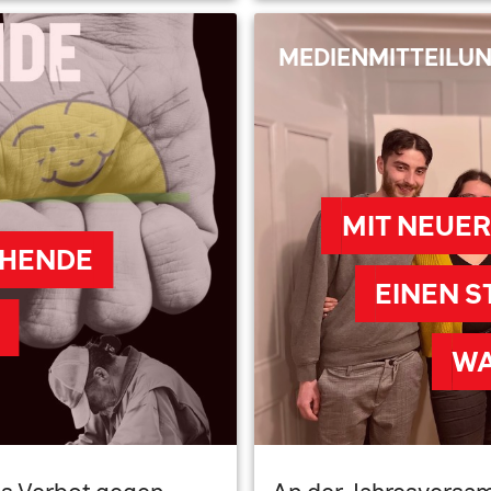
MEDIENMITTEILU
MIT NEUER
CHENDE
EINEN 
WA