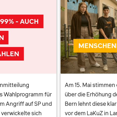
 99% - AUCH
N
MENSCHEN
AHLEN
enmitteilung
Am 15. Mai stimmen 
des Wahlprogramm für
über die Erhöhung d
m Angriff auf SP und
Bern lehnt diese klar
verwickelte sich
vor dem LaKuZ in Lan